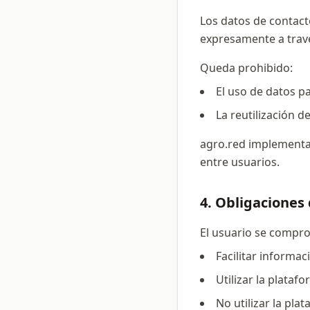
Los datos de contact
expresamente a travé
Queda prohibido:
El uso de datos p
La reutilización 
agro.red implementa 
entre usuarios.
4. Obligaciones 
El usuario se compr
Facilitar informac
Utilizar la plataf
No utilizar la pla