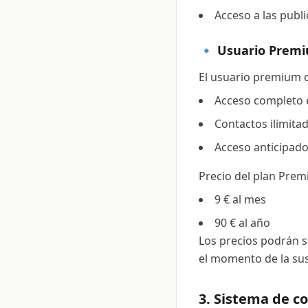
Acceso a las publ
🔹 Usuario Prem
El usuario premium d
Acceso completo e
Contactos ilimita
Acceso anticipado
Precio del plan Prem
9 € al mes
90 € al año
Los precios podrán s
el momento de la sus
3. Sistema de c