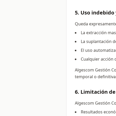
5. Uso indebido
Queda expresamente
La extracción mas
La suplantación d
El uso automatiz
Cualquier acción 
Algescom Gestión Com
temporal o definitiv
6. Limitación d
Algescom Gestión Com
Resultados econó