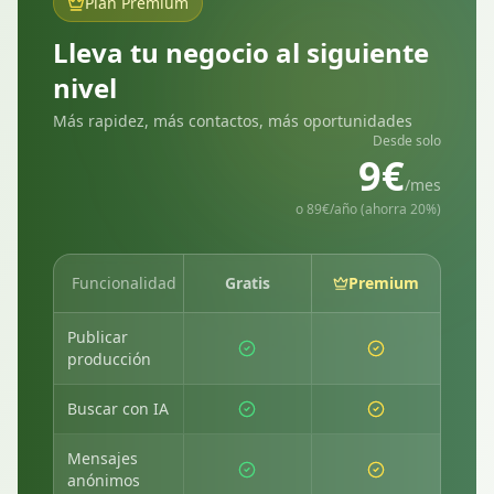
Plan Premium
Lleva tu negocio al siguiente
nivel
Más rapidez, más contactos, más oportunidades
Desde solo
9€
/mes
o 89€/año (ahorra 20%)
Funcionalidad
Gratis
Premium
Publicar
producción
Buscar con IA
Mensajes
anónimos