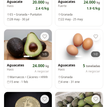
Aguacate
Aguacates
20.000
24.000
kg
kg
Hass
Fuerte
2.4
€/kg
1.9
€/kg
ES •
Granada
• Puntalon
Granada
28 may
-
30 jul
22 may
-
25 may
1
/
3
1
/
2
Aguacates
Aguacates
24.000
5
kg
toneladas
Hass
Hass
A negociar
A negociar
Marruecos •
Cáceres
• Hhhh
Granada
15 ene
-
1 feb
4 ene
-
31 ene