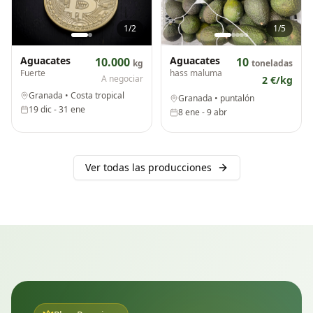
1
/
2
1
/
5
Aguacates
Aguacates
10.000
10
kg
toneladas
Fuerte
hass maluma
A negociar
2
€/kg
Granada
• Costa tropical
Granada
• puntalón
19 dic
-
31 ene
8 ene
-
9 abr
Ver todas las producciones